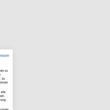
essum
zen zu
e
. zu
können
 alle
ein.
erung
dungen,