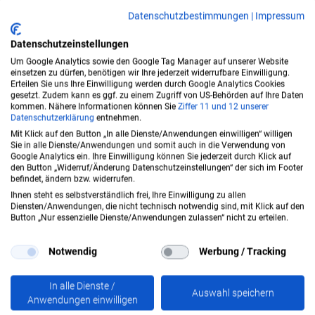
Datenschutzbestimmungen
|
Impressum
Datenschutzeinstellungen
Folgen Sie uns
Um Google Analytics sowie den Google Tag Manager auf unserer Website
einsetzen zu dürfen, benötigen wir Ihre jederzeit widerrufbare Einwilligung.
Erteilen Sie uns Ihre Einwilligung werden durch Google Analytics Cookies
gesetzt. Zudem kann es ggf. zu einem Zugriff von US-Behörden auf Ihre Daten
kommen. Nähere Informationen können Sie
Ziffer 11
und 12 unserer
Datenschutzerklärung
entnehmen.
Mit Klick auf den Button „In alle Dienste/Anwendungen einwilligen“ willigen
Sie in alle Dienste/Anwendungen und somit auch in die Verwendung von
Google Analytics ein. Ihre Einwilligung können Sie jederzeit durch Klick auf
Allgemeine Information:
den Button „Widerruf/Änderung Datenschutzeinstellungen“ der sich im Footer
befindet, ändern bzw. widerrufen.
+49 3928 4863-30
Ihnen steht es selbstverständlich frei, Ihre Einwilligung zu allen
Diensten/Anwendungen, die nicht technisch notwendig sind, mit Klick auf den
Button „Nur essenzielle Dienste/Anwendungen zulassen“ nicht zu erteilen.
info@ambulanzmobile.de
Notwendig
Werbung / Tracking
In alle Dienste /
Auswahl speichern
Anwendungen einwilligen