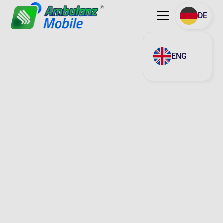
DE
ENG