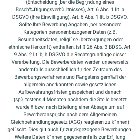
(Entscheidung ¸ber die Begr¸ndung eines
Besch‰ftigungsverh‰ltnisses), Art. 6 Abs. 1 lit. a
DSGVO (Ihre Einwilligung), Art. 6 Abs. 1 lit. b DSGVO.
Sollte Ihre Bewerbung Angaben ¸ber besondere
Kategorien personenbezogener Daten (z.B.
Gesundheitsdaten, religiˆse ‹berzeugungen oder
ethnische Herkunft) enthalten, ist ß 26 Abs. 3 BDSG, Art.
9 Abs. 2 lit. b, h DSGVO die Rechtsgrundlage dieser
Verarbeitung. Die Bewerberdaten werden unsererseits
andernfalls ausschlieﬂlich f¸r den Zeitraum des
Bewerbungsverfahrens und l‰ngstens gem‰ﬂ der
allgemein anerkannten sowie gesetzlichen
Aufbewahrungsfristen gespeichert und danach
(sp‰testens 4 Monaten nachdem die Stelle besetzt
wurde ñ bzw. nach Erteilung einer Absage um auf
Bewerberanspr¸che nach dem Allgemeinen
Gleichbehandlungsgesetz (AGG) reagieren zu kˆnnen)
gelˆscht. Dies gilt auch f¸r zur¸ckgezogene Bewerbungen.
Weitere Daten kˆnnen gegebenenfalls zur Erf¸llung