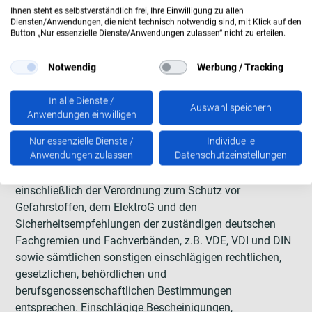
Unteraufträge bedürfen der vorherigen schriftlichen
Ihnen steht es selbstverständlich frei, Ihre Einwilligung zu allen
Zustimmung von Ambulanz Mobile, soweit es sich nicht
Diensten/Anwendungen, die nicht technisch notwendig sind, mit Klick auf den
Button „Nur essenzielle Dienste/Anwendungen zulassen“ nicht zu erteilen.
lediglich um die Zulieferung marktgängiger Teile handelt.
Notwendig
Werbung / Tracking
6. Sicherheit, Umweltschutz, Einhaltung gesetzlicher
Vorgaben, Prüfungen
In alle Dienste /
Auswahl speichern
Anwendungen einwilligen
6.1
Die Lieferungen und Leistungen des Lieferanten müssen
Nur essenzielle Dienste /
Individuelle
Anwendungen zulassen
Datenschutzeinstellungen
den gesetzlichen Bestimmungen, insbesondere den
Sicherheits- und Umweltschutzbestimmungen,
einschließlich der Verordnung zum Schutz vor
Gefahrstoffen, dem ElektroG und den
Sicherheitsempfehlungen der zuständigen deutschen
Fachgremien und Fachverbänden, z.B. VDE, VDI und DIN
sowie sämtlichen sonstigen einschlägigen rechtlichen,
gesetzlichen, behördlichen und
berufsgenossenschaftlichen Bestimmungen
entsprechen. Einschlägige Bescheinigungen,