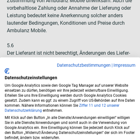
Zustimmung von Ambulanz Mobile unwirksam. Auch die
vorbehaltlose Zahlung oder Annahme der Lieferung oder
Leistung bedeutet keine Anerkennung solcher anders
lautender Bedingungen, Konditionen und Preise durch
Ambulanz Mobile.
5.6
Der Lieferant ist nicht berechtigt, Änderungen des Liefer-
oder Leistungsgegenstandes vorzunehmen, es sei denn,
Datenschutzbestimmungen
|
Impressum
Ambulanz Mobile hat diesen ausnahmsweise im Vorfeld
ausdrücklich schriftlich zugestimmt.
Datenschutzeinstellungen
Um Google Analytics sowie den Google Tag Manager auf unserer Website
5.7
einsetzen zu dürfen, benötigen wir Ihre jederzeit widerrufbare Einwilligung.
Erteilen Sie uns Ihre Einwilligung werden durch Google Analytics Cookies
Vorzeitige Lieferungen/Leistungen, Minder- oder/und
gesetzt. Zudem kann es ggf. zu einem Zugriff von US-Behörden auf Ihre Daten
Mehrlieferungen/-leistungen oder
kommen. Nähere Informationen können Sie
Ziffer 11
und 12 unserer
Datenschutzerklärung
entnehmen.
Teillieferungen/Teilleistungen bedürfen der vorherigen
Mit Klick auf den Button „In alle Dienste/Anwendungen einwilligen“ willigen
Freigabe von Ambulanz Mobile.
Sie in alle Dienste/Anwendungen und somit auch in die Verwendung von
Google Analytics ein. Ihre Einwilligung können Sie jederzeit durch Klick auf
den Button „Widerruf/Änderung Datenschutzeinstellungen“ der sich im Footer
5.8
befindet, ändern bzw. widerrufen.