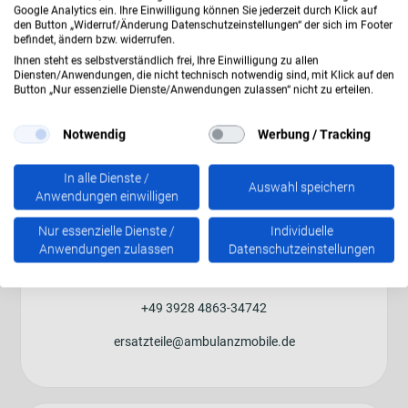
Google Analytics ein. Ihre Einwilligung können Sie jederzeit durch Klick auf
den Button „Widerruf/Änderung Datenschutzeinstellungen“ der sich im Footer
befindet, ändern bzw. widerrufen.
Serviceteam:
Ihnen steht es selbstverständlich frei, Ihre Einwilligung zu allen
Diensten/Anwendungen, die nicht technisch notwendig sind, mit Klick auf den
+49 3928 4863-39400
Button „Nur essenzielle Dienste/Anwendungen zulassen“ nicht zu erteilen.
service@ambulanzmobile.de
Notwendig
Werbung / Tracking
In alle Dienste /
Auswahl speichern
Anwendungen einwilligen
Nur essenzielle Dienste /
Individuelle
Anwendungen zulassen
Datenschutzeinstellungen
Ersatzteile:
+49 3928 4863-34742
ersatzteile@ambulanzmobile.de